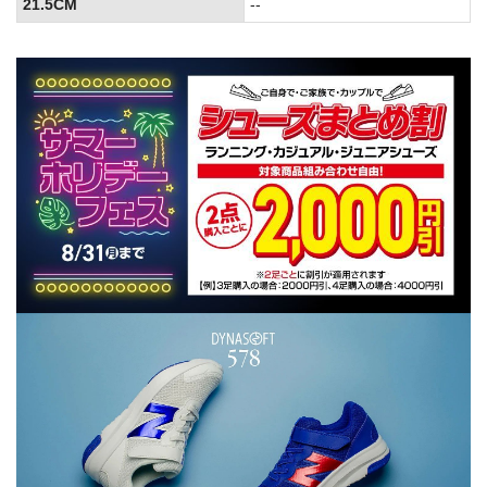
21.5CM
--