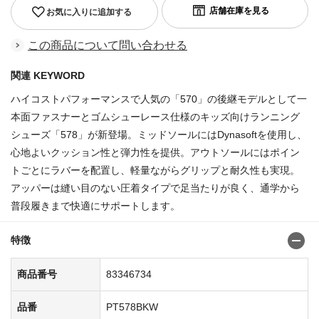
お気に入りに追加する
この商品について問い合わせる
関連 KEYWORD
ハイコストパフォーマンスで人気の「570」の後継モデルとして一
本面ファスナーとゴムシューレース仕様のキッズ向けランニング
シューズ「578」が新登場。ミッドソールにはDynasoftを使用し、
心地よいクッション性と弾力性を提供。アウトソールにはポイン
トごとにラバーを配置し、軽量ながらグリップと耐久性も実現。
アッパーは縫い目のない圧着タイプで足当たりが良く、通学から
普段履きまで快適にサポートします。
特徴
商品番号
83346734
品番
PT578BKW