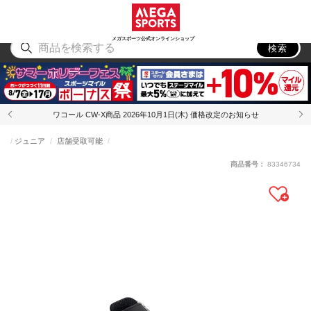
スポーツ
アウトドア
ブランド
アイテム
から探す
から探す
から探す
から探す
メガスポーツ公式オンラインショップ
検索
ワコール CW-X商品 2026年10月1日(木) 価格改定のお知らせ
ジュニア
店舗受取可能
商品番号：
83346734