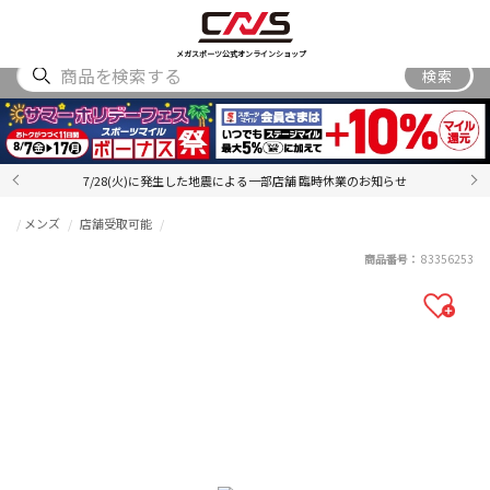
SHOES
WEAR
ACCESSORY
BRAND
RANKING
メガスポーツ公式オンラインショップ
検索
7/28(火)に発生した地震による一部店舗 臨時休業のお知らせ
メンズ
店舗受取可能
商品番号：
83356253