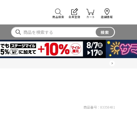
商品検索
会員登録
カート
店舗情報
検索
商品番号：
83358481