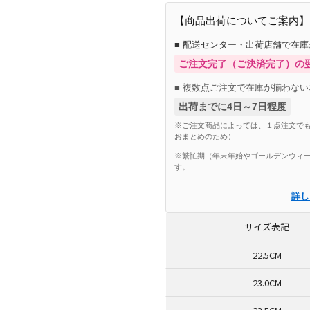
【商品出荷についてご案内】
■ 配送センター・出荷店舗で在
ご注文完了（ご決済完了）の
■ 複数点ご注文で在庫が揃わない
出荷までに4日～7日程度
※ご注文商品によっては、１点注文でも
おまとめのため）
※繁忙期（年末年始やゴールデンウィー
す。
詳し
サイズ表記
22.5CM
23.0CM