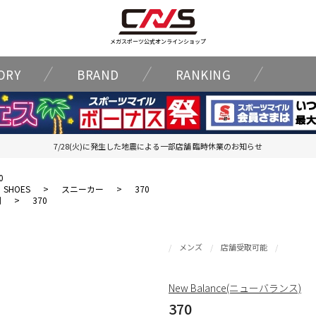
メガスポーツ公式オンラインショップ
ORY
BRAND
RANKING
7/28(火)に発生した地震による一部店舗 臨時休業のお知らせ
0
SHOES
>
スニーカー
>
370
割
>
370
メンズ
店舗受取可能
New Balance(ニューバランス)
370