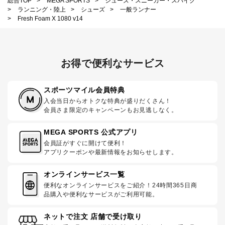
総合TOP
>
MEGA SPORTS
>
シューズ・スニーカー・スパイク
>
ランニング・陸上
>
シューズ
>
一般ランナー
>
Fresh Foam X 1080 v14
お得で便利なサービス
スポーツマイル会員特典
入会当日からオトクな特典が盛りだくさん！
会員さま限定のキャンペーンもお見逃しなく。
MEGA SPORTS 公式アプリ
会員証がすぐに開けて便利！
アプリクーポンや最新情報をお知らせします。
オンラインサービス一覧
便利なオンラインサービスをご紹介！24時間365日商
品購入や便利なサービスがご利用可能。
ネットで注文 店舗で受け取り