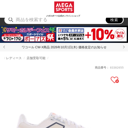
スポーツ
アウトドア
ブランド
アイテム
から探す
から探す
から探す
から探す
メガスポーツ公式オンラインショップ
検索
ワコール CW-X商品 2026年10月1日(木) 価格改定のお知らせ
レディース
店舗受取可能
商品番号：
83382655