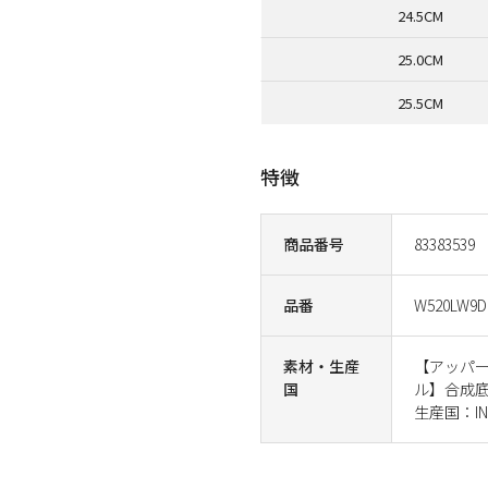
24.5CM
25.0CM
25.5CM
特徴
商品番号
83383539
品番
W520LW9D
素材・生産
【アッパ
国
ル】合成
生産国：IND