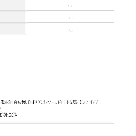
--
--
--
ー素材】合成繊維【アウトソール】ゴム底【ミッドソー
底
ONESIA