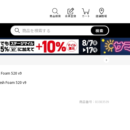
商品検索
会員登録
カート
店舗情報
検索
h Foam 520 v9
resh Foam 520 v9
商品番号：
83383539