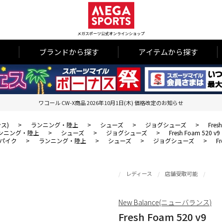
メガスポーツ公式オンラインショップ
ブランドから探す
アイテムから探す
ワコール CW-X商品 2026年10月1日(木) 価格改定のお知らせ
ンス)
>
ランニング・陸上
>
シューズ
>
ジョグシューズ
>
Fres
ンニング・陸上
>
シューズ
>
ジョグシューズ
>
Fresh Foam 520 v9
パイク
>
ランニング・陸上
>
シューズ
>
ジョグシューズ
>
F
レディース
店舗受取可能
New Balance(ニューバランス)
Fresh Foam 520 v9