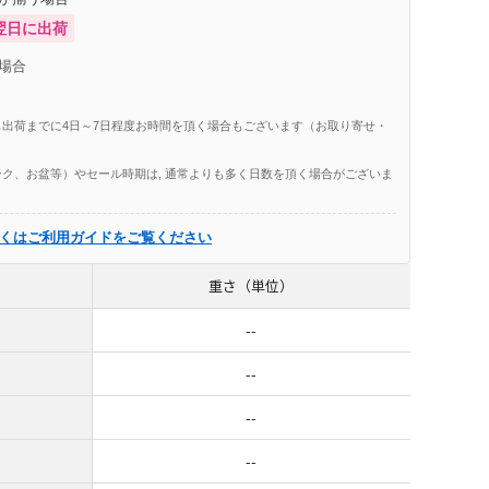
翌日に出荷
場合
出荷までに4日～7日程度お時間を頂く場合もございます（お取り寄せ・
ク、お盆等）やセール時期は, 通常よりも多く日数を頂く場合がございま
くはご利用ガイドをご覧ください
重さ（単位）
--
--
--
--