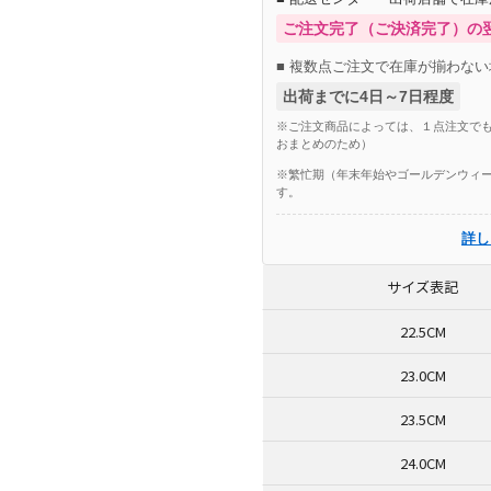
ご注文完了（ご決済完了）の
■ 複数点ご注文で在庫が揃わない
出荷までに4日～7日程度
※ご注文商品によっては、１点注文でも
おまとめのため）
※繁忙期（年末年始やゴールデンウィー
す。
詳し
サイズ表記
22.5CM
23.0CM
23.5CM
24.0CM