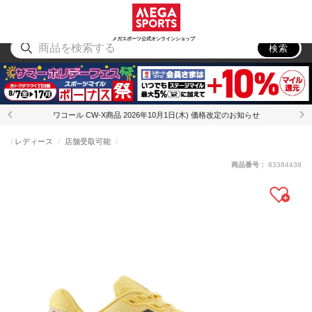
スポーツ
アウトドア
ブランド
アイテム
から探す
から探す
から探す
から探す
メガスポーツ公式オンラインショップ
検索
ワコール CW-X商品 2026年10月1日(木) 価格改定のお知らせ
レディース
店舗受取可能
商品番号：
83384438