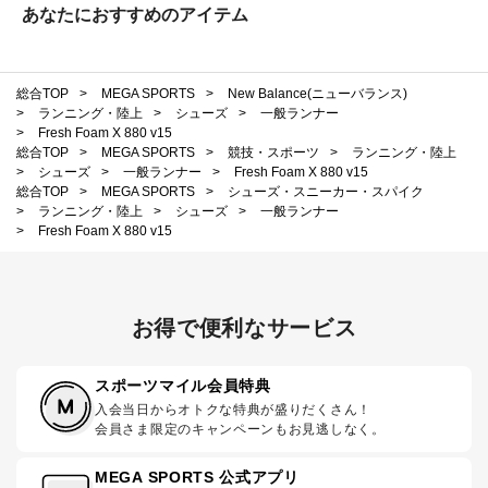
あなたにおすすめのアイテム
総合TOP
>
MEGA SPORTS
>
New Balance(ニューバランス)
>
ランニング・陸上
>
シューズ
>
一般ランナー
>
Fresh Foam X 880 v15
総合TOP
>
MEGA SPORTS
>
競技・スポーツ
>
ランニング・陸上
>
シューズ
>
一般ランナー
>
Fresh Foam X 880 v15
総合TOP
>
MEGA SPORTS
>
シューズ・スニーカー・スパイク
>
ランニング・陸上
>
シューズ
>
一般ランナー
>
Fresh Foam X 880 v15
お得で便利なサービス
スポーツマイル会員特典
入会当日からオトクな特典が盛りだくさん！
会員さま限定のキャンペーンもお見逃しなく。
MEGA SPORTS 公式アプリ