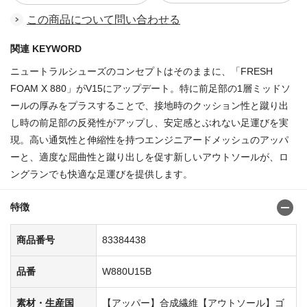
この商品について問い合わせる
関連 KEYWORD
ニュートラルシューズのコンセプトはそのままに、「FRESH
FOAM X 880」がV15にアップデート。特に前足部の1層ミッドソ
ールの厚みをプラスすることで、接地時のクッション性と蹴り出
し時の前足部の反発性がアップし、安定感とぶれない足運びを実
現。高い通気性と伸縮性を持つエンジニアードメッシュのアッパ
ーと、適度な屈曲性と蹴り出しを促す新しいアウトソールが、ロ
ングランでも快適な足運びを提供します。
特徴
商品番号
83384438
品番
W880U15B
素材・生産国
【アッパー】合成繊維【アウトソール】ゴ