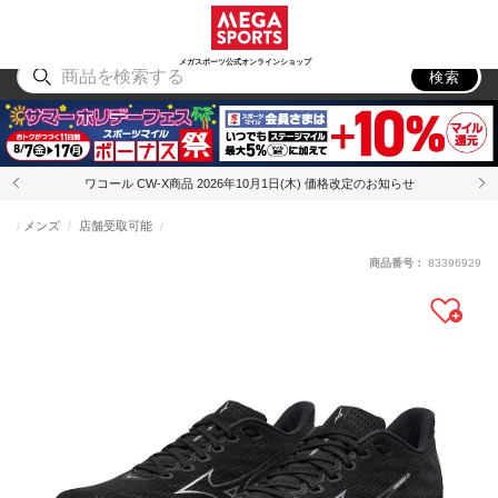
スポーツ
アウトドア
ブランド
アイテム
から探す
から探す
から探す
から探す
メガスポーツ公式オンラインショップ
検索
ワコール CW-X商品 2026年10月1日(木) 価格改定のお知らせ
メンズ
店舗受取可能
商品番号：
83396929