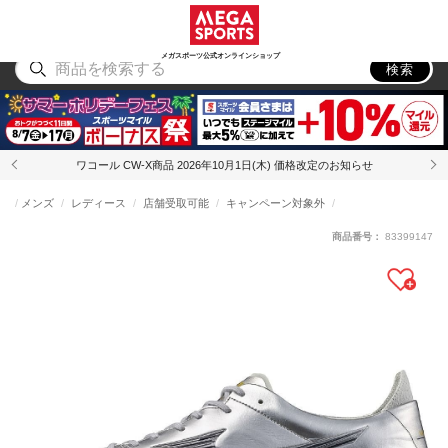
スポーツ
アウトドア
ブランド
アイテム
から探す
から探す
から探す
から探す
メガスポーツ公式オンラインショップ
検索
ワコール CW-X商品 2026年10月1日(木) 価格改定のお知らせ
メンズ
レディース
店舗受取可能
キャンペーン対象外
商品番号：
83399147