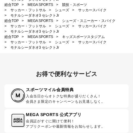
総合TOP
>
MEGA SPORTS
>
競技・スポーツ
>
サッカー・フットサル
>
シューズ
>
サッカースパイク
>
モナルシーダネオ3 セレクトJr
総合TOP
>
MEGA SPORTS
>
シューズ・スニーカー・スパイク
>
サッカー・フットサル
>
シューズ
>
サッカースパイク
>
モナルシーダネオ3 セレクトJr
総合TOP
>
MEGA SPORTS
>
キッズスポーツスタジアム
>
サッカー・フットサル
>
シューズ
>
サッカースパイク
>
モナルシーダネオ3 セレクトJr
お得で便利なサービス
スポーツマイル会員特典
入会当日からオトクな特典が盛りだくさん！
会員さま限定のキャンペーンもお見逃しなく。
MEGA SPORTS 公式アプリ
会員証がすぐに開けて便利！
アプリクーポンや最新情報をお知らせします。