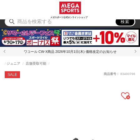
スポーツ
アウトドア
ブランド
アイテム
から探す
から探す
から探す
から探す
メガスポーツ公式オンラインショップ
検索
ワコール CW-X商品 2026年10月1日(木) 価格改定のお知らせ
ジュニア
店舗受取可能
商品番号：
83400796
SALE