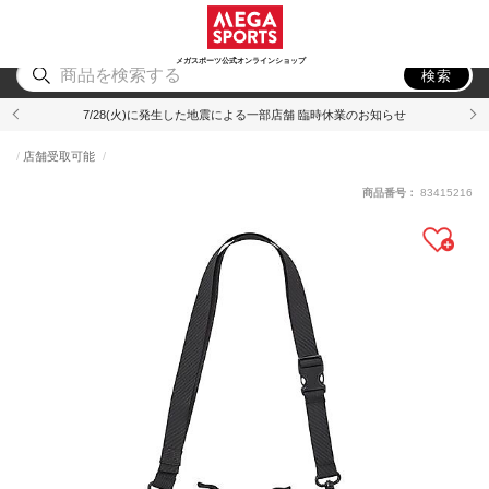
スポーツ
アウトドア
ブランド
アイテム
から探す
から探す
から探す
から探す
メガスポーツ公式オンラインショップ
検索
7/28(火)に発生した地震による一部店舗 臨時休業のお知らせ
店舗受取可能
商品番号：
83415216