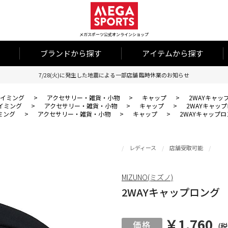
メガスポーツ公式オンラインショップ
ブランドから探す
アイテムから探す
7/28(火)に発生した地震による一部店舗 臨時休業のお知らせ
イミング
>
アクセサリー・雑貨・小物
>
キャップ
>
2WAYキャッ
イミング
>
アクセサリー・雑貨・小物
>
キャップ
>
2WAYキャッ
ミング
>
アクセサリー・雑貨・小物
>
キャップ
>
2WAYキャップロ
レディース
店舗受取可能
MIZUNO(ミズノ)
2WAYキャップロング
￥1,760
(税