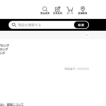
商品検索
会員登録
カート
店舗情報
検索
プロング
プロング
ング
商品番号：
83415950
価格について
込)