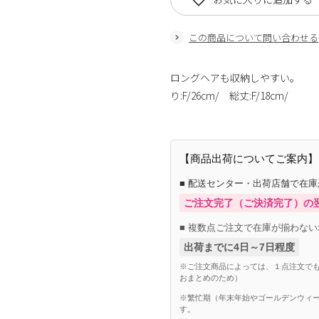
この商品について問い合わせる
ロングヘアも収納しやすい。 ＜
り:F/26cm/ 総丈:F/18cm/
【商品出荷についてご案内】
■ 配送センター・出荷店舗で在
ご注文完了（ご決済完了）の
■ 複数点ご注文で在庫が揃わない
出荷までに4日～7日程度
※ご注文商品によっては、１点注文でも
おまとめのため）
※繁忙期（年末年始やゴールデンウィー
す。