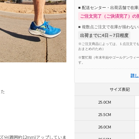
■ 配送センター・出荷店舗で在
ご注文完了（ご決済完了）の
■ 複数点ご注文で在庫が揃わない
出荷までに4日～7日程度
※ご注文商品によっては、１点注文でも
おまとめのため）
※繁忙期（年末年始やゴールデンウィー
す。
詳し
サイズ表記
した
25.0CM
25.5CM
26.0CM
分(周囲約12mm)アップしていま