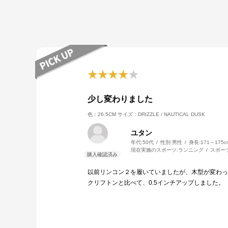
少し変わりました
色：26.5CM
サイズ：DRIZZLE / NAUTICAL DUSK
ユタン
年代:
50代
性別:
男性
身長:
171～175c
現在実施のスポーツ:
ランニング
スポー
以前リンコン２を履いていましたが、木型が変わっ
クリフトンと比べて、0.5インチアップしました。