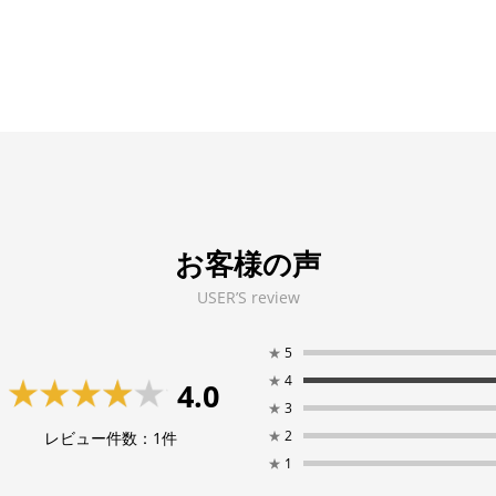
お客様の声
USER’S review
★
5
★
4
4.0
★
3
★
2
レビュー件数：
1
件
★
1