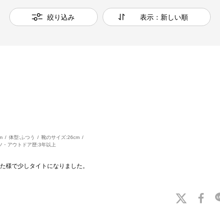
絞り込み
表示：新しい順
m
体型:
ふつう
靴のサイズ:
26cm
ツ・アウトドア歴:
3年以上
た様で少しタイトになりました。