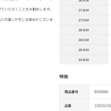
26.5CM
けていただくことをお勧めします。
27.0CM
品との違いが生じる場合がございま
27.5CM
28.0CM
28.5CM
29.0CM
30.0CM
特徴
商品番号
83426940
品番
1155132-D