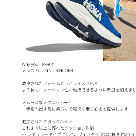
Why you'll love it
メンズ リンコン4 RINCON4
改良されたフォームとラバライズドEVA
より長く、クッション性が維持できるように改良を加えま
スムーズなメタロッカー?
一歩踏み出す毎に柔らかで軽快な走り心地を提供します
追加されたスタックハイト
これまで以上に優れたクッション性能
※ レギュラータイプに比べ、ワイドタイプは足囲を約2サイズ