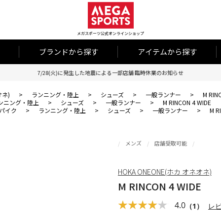
メガスポーツ公式オンラインショップ
ブランドから探す
アイテムから探す
7/28(火)に発生した地震による一部店舗 臨時休業のお知らせ
オネ)
>
ランニング・陸上
>
シューズ
>
一般ランナー
>
M RIN
ンニング・陸上
>
シューズ
>
一般ランナー
>
M RINCON 4 WIDE
パイク
>
ランニング・陸上
>
シューズ
>
一般ランナー
>
M R
メンズ
店舗受取可能
HOKA ONEONE(ホカ オネオネ)
M RINCON 4 WIDE
4.0
（1）
レ