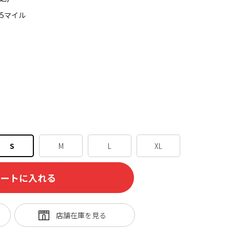
35マイル
S
M
L
XL
カートに入れる