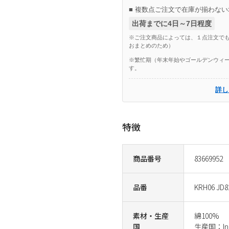
■ 複数点ご注文で在庫が揃わない
出荷までに4日～7日程度
※ご注文商品によっては、１点注文でも
おまとめのため）
※繁忙期（年末年始やゴールデンウィー
す。
詳し
特徴
商品番号
83669952
品番
KRH06 JD8
素材・生産
綿100%
国
生産国：Ind