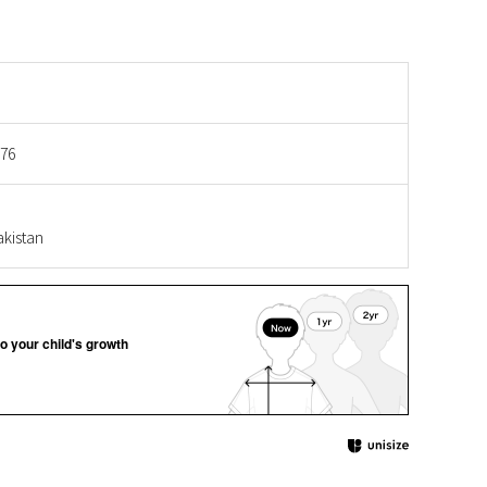
676
istan
o your child's growth