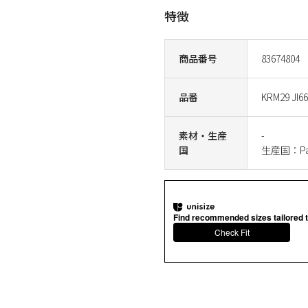
特徴
商品番号
83674804
品番
KRM29 JI6
素材・生産
-
国
生産国：Pak
Find recommended sizes tailored t
Check Fit