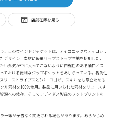
う。このウインドジャケットは、アイコニックなティロシリ
得たデザイン。素材に軽量リップストップ生地を採用した、
冷たい外気が中に入ってこないように伸縮性のある袖口とス
っておける便利なジップポケットをあしらっている。視認性
スリーストライプスと3バーロゴが、スキルをも際立たせる
クル素材を100%使用。製品に用いられた素材をリユースす
る資源への依存、そしてアディダス製品のフットプリントを
カラー等が予告なく変更される場合があります。あらかじめ