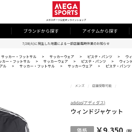
メガスポーツ公式オンラインショップ
ブランドから探す
アイテムから探す
7/28(火)に発生した地震による一部店舗 臨時休業のお知らせ
サッカー・フットサル
>
サッカーウェア
>
ピステ・パンツ
>
ウ
ッカー・フットサル
>
サッカーウェア
>
ピステ・パンツ
>
ウィン
アル
>
サッカー・フットサル
>
サッカーウェア
>
ピステ・パンツ
メンズ
店舗受取可能
adidas(アディダス)
ウィンドジャケット
￥9,350
(税