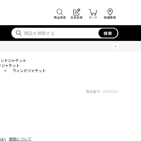
商品検索
会員登録
カート
店舗情報
検索
ィンドジャケット
ドジャケット
>
ウィンドジャケット
商品番号：
83678201
価格について
込)