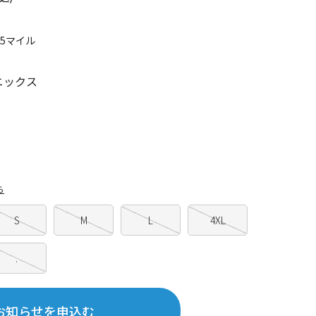
65マイル
ニックス
ら
S
M
L
4XL
.
お知らせを申込む