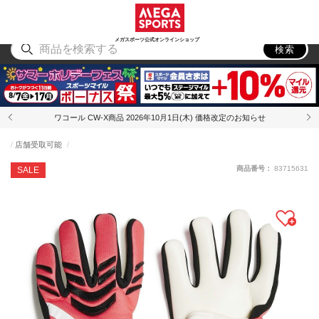
スポーツ
アウトドア
ブランド
アイテム
から探す
から探す
から探す
から探す
メガスポーツ公式オンラインショップ
検索
ワコール CW-X商品 2026年10月1日(木) 価格改定のお知らせ
店舗受取可能
商品番号：
83715631
SALE