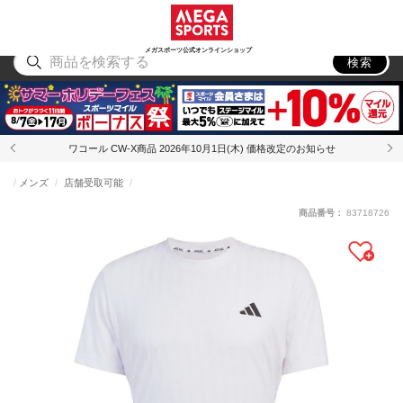
スポーツ
アウトドア
ブランド
アイテム
から探す
から探す
から探す
から探す
メガスポーツ公式オンラインショップ
検索
ワコール CW-X商品 2026年10月1日(木) 価格改定のお知らせ
メンズ
店舗受取可能
商品番号：
83718726