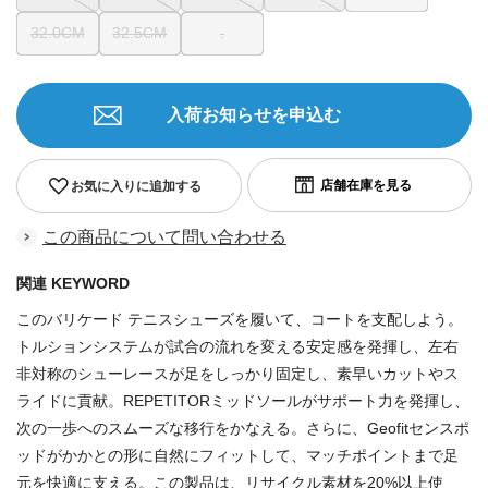
32.0CM
32.5CM
.
入荷お知らせを申込む
お気に入りに追加する
この商品について問い合わせる
関連 KEYWORD
このバリケード テニスシューズを履いて、コートを支配しよう。
トルションシステムが試合の流れを変える安定感を発揮し、左右
非対称のシューレースが足をしっかり固定し、素早いカットやス
ライドに貢献。REPETITORミッドソールがサポート力を発揮し、
次の一歩へのスムーズな移行をかなえる。さらに、Geofitセンスポ
ッドがかかとの形に自然にフィットして、マッチポイントまで足
元を快適に支える。この製品は、リサイクル素材を20%以上使