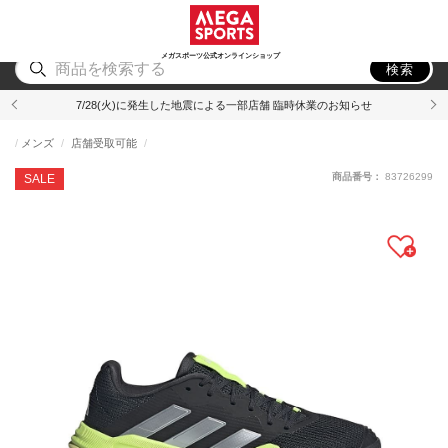
スポーツ
アウトドア
ブランド
アイテム
から探す
から探す
から探す
から探す
メガスポーツ公式オンラインショップ
検索
7/28(火)に発生した地震による一部店舗 臨時休業のお知らせ
メンズ
店舗受取可能
商品番号：
83726299
SALE