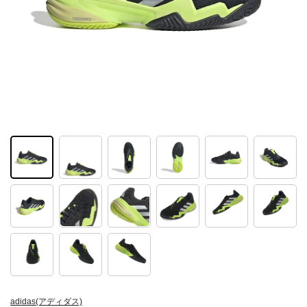
adidas(アディダス)