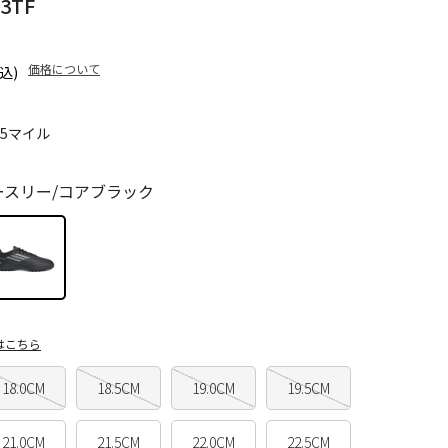
3TF
価格について
込)
75マイル
ースリー/コアブラック
はこちら
18.0CM
18.5CM
19.0CM
19.5CM
21.0CM
21.5CM
22.0CM
22.5CM