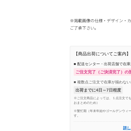
商品番号：8372996283730135
※掲載画像の仕様・デザイン・
ご了承下さい。
【商品出荷についてご案内】
■ 配送センター・出荷店舗で在
ご注文完了（ご決済完了）の
■ 複数点ご注文で在庫が揃わない
出荷までに4日～7日程度
※ご注文商品によっては、１点注文でも
おまとめのため）
※繁忙期（年末年始やゴールデンウィー
す。
詳し