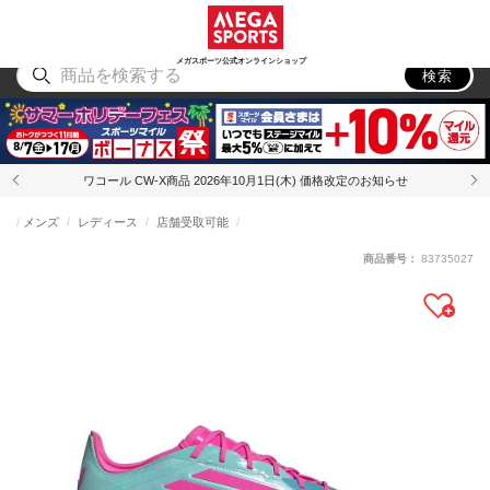
スポーツ
アウトドア
ブランド
アイテム
から探す
から探す
から探す
から探す
メガスポーツ公式オンラインショップ
検索
ワコール CW-X商品 2026年10月1日(木) 価格改定のお知らせ
メンズ
レディース
店舗受取可能
商品番号：
83735027