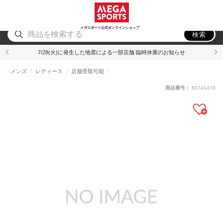
スポーツ
アウトドア
ブランド
アイテム
から探す
から探す
から探す
から探す
メガスポーツ公式オンラインショップ
検索
7/28(火)に発生した地震による一部店舗 臨時休業のお知らせ
メンズ
レディース
店舗受取可能
商品番号：
83741470