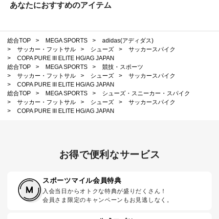
あなたにおすすめのアイテム
総合TOP
>
MEGA SPORTS
>
adidas(アディダス)
>
サッカー・フットサル
>
シューズ
>
サッカースパイク
>
COPA PURE III ELITE HG/AG JAPAN
総合TOP
>
MEGA SPORTS
>
競技・スポーツ
>
サッカー・フットサル
>
シューズ
>
サッカースパイク
>
COPA PURE III ELITE HG/AG JAPAN
総合TOP
>
MEGA SPORTS
>
シューズ・スニーカー・スパイク
>
サッカー・フットサル
>
シューズ
>
サッカースパイク
>
COPA PURE III ELITE HG/AG JAPAN
お得で便利なサービス
スポーツマイル会員特典
入会当日からオトクな特典が盛りだくさん！
会員さま限定のキャンペーンもお見逃しなく。