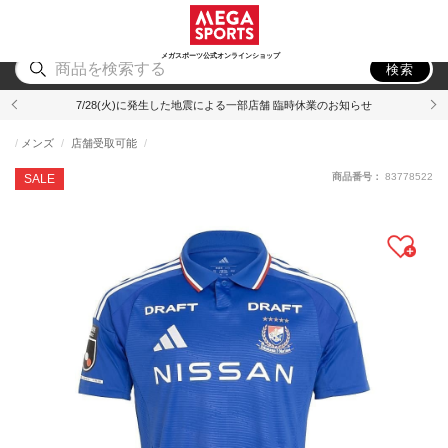
スポーツ
アウトドア
ブランド
アイテム
から探す
から探す
から探す
から探す
メガスポーツ公式オンラインショップ
検索
7/28(火)に発生した地震による一部店舗 臨時休業のお知らせ
メンズ
店舗受取可能
商品番号：
83778522
SALE