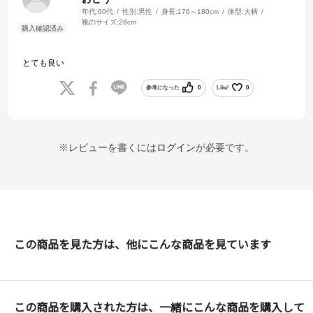
年代:
60代
性別:
男性
身長:
176～180cm
体型:
大柄
靴のサイズ:
28cm
とても良い
参考になった
0
Like!
0
※レビューを書くには
ログイン
が必要です。
この商品を見た方は、他にこんな商品を見ています
この商品を購入された方は、一緒にこんな商品を購入して