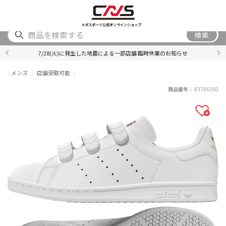
SHOES
WEAR
ACCESSORY
BRAND
RANKING
メガスポーツ公式オンラインショップ
検索
7/28(火)に発生した地震による一部店舗 臨時休業のお知らせ
メンズ
店舗受取可能
商品番号：
83786350