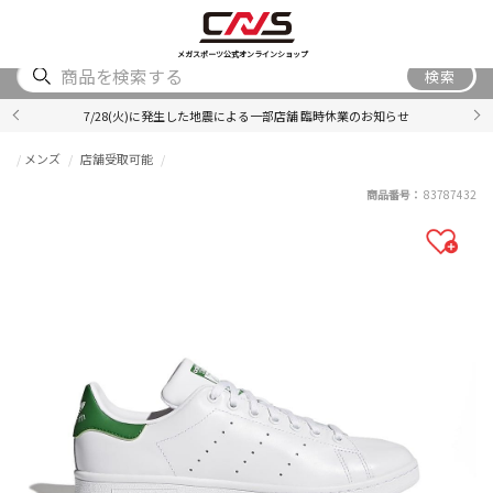
SHOES
WEAR
ACCESSORY
BRAND
RANKING
メガスポーツ公式オンラインショップ
検索
7/28(火)に発生した地震による一部店舗 臨時休業のお知らせ
メンズ
店舗受取可能
商品番号：
83787432