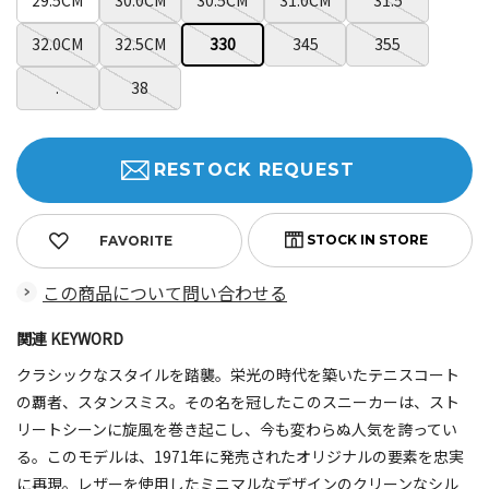
29.5CM
30.0CM
30.5CM
31.0CM
31.5
32.0CM
32.5CM
330
345
355
.
38
RESTOCK REQUEST
FAVORITE
この商品について問い合わせる
関連 KEYWORD
クラシックなスタイルを踏襲。栄光の時代を築いたテニスコート
の覇者、スタンスミス。その名を冠したこのスニーカーは、スト
リートシーンに旋風を巻き起こし、今も変わらぬ人気を誇ってい
る。このモデルは、1971年に発売されたオリジナルの要素を忠実
に再現。レザーを使用したミニマルなデザインのクリーンなシル