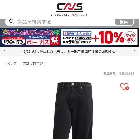
SHOES
WEAR
ACCESSORY
BRAND
RANKING
メガスポーツ公式オンラインショップ
検索
7/28(火)に発生した地震による一部店舗 臨時休業のお知らせ
メンズ
店舗受取可能
商品番号：
83802553