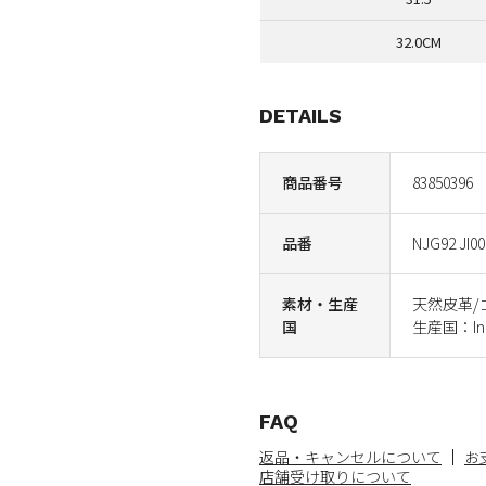
32.0CM
DETAILS
商品番号
83850396
品番
NJG92 JI00
素材・生産
天然皮革/
国
生産国：Ind
FAQ
返品・キャンセルについて
お
店舗受け取りについて