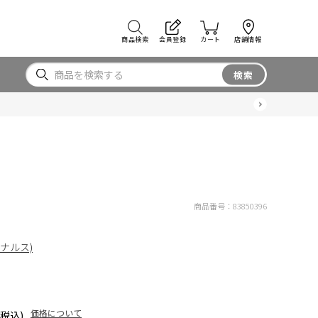
商品検索
会員登録
カート
店舗情報
検索
商品番号：
83850396
リジナルス)
価格について
(税込)