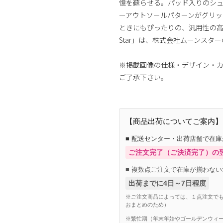
憶を蘇らせる。パッド入りのシ
ーアウトソールパターンがグリ
ときにもぴったりの、汎用性の高
Star」は、株式会社ムーンスタ
※掲載画像の仕様・デザイン・
ご了承下さい。
【商品出荷についてご案内】
■ 配送センター・出荷店舗で在
ご注文完了（ご決済完了）の
■ 複数点ご注文で在庫が揃わない
出荷までに4日～7日程度
※ご注文商品によっては、１点注文でも
おまとめのため）
※繁忙期（年末年始やゴールデンウィー