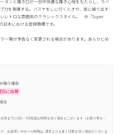
ュータンと履き口が一日中快適な履き心地をもたらし、ラバ
ップ力を発揮する。バスケをしに行くときや、街に繰り出す
いレトロな雰囲気のクラシックスタイル。 ※「Super
ーの日本における登録商標です。
カラー等が予告なく変更される場合があります。あらかじめ
庫が揃う場合
翌日に出荷
場合
出荷までに4日～7日程度お時間を頂く場合もございます（お取り寄せ・
ク、お盆等）やセール時期は, 通常よりも多く日数を頂く場合がございま