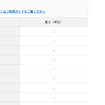
くはご利用ガイドをご覧ください
重さ（単位）
--
--
--
--
--
--
--
--