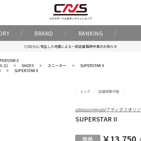
メガスポーツ公式オンラインショップ
ORY
BRAND
RANKING
7/28(火)に発生した地震による一部店舗 臨時休業のお知らせ
PERSTAR II
ナルス)
>
SHOES
>
スニーカー
>
SUPERSTAR II
割
>
SUPERSTAR II
メンズ
店舗受取可能
adidasoriginals(アディダスオ
SUPERSTAR II
￥13,750