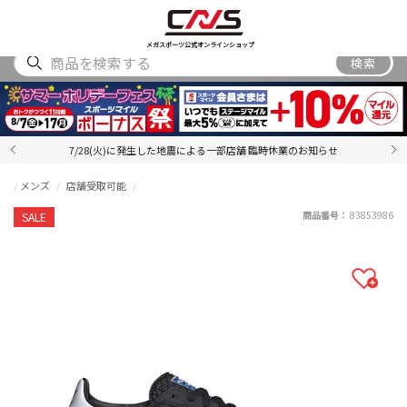
SHOES
WEAR
ACCESSORY
BRAND
RANKING
メガスポーツ公式オンラインショップ
検索
7/28(火)に発生した地震による一部店舗 臨時休業のお知らせ
メンズ
店舗受取可能
商品番号：
83853986
SALE