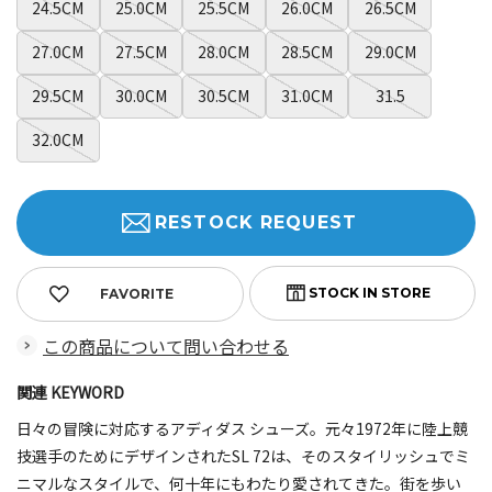
24.5CM
25.0CM
25.5CM
26.0CM
26.5CM
27.0CM
27.5CM
28.0CM
28.5CM
29.0CM
29.5CM
30.0CM
30.5CM
31.0CM
31.5
32.0CM
RESTOCK REQUEST
FAVORITE
この商品について問い合わせる
関連 KEYWORD
日々の冒険に対応するアディダス シューズ。元々1972年に陸上競
技選手のためにデザインされたSL 72は、そのスタイリッシュでミ
ニマルなスタイルで、何十年にもわたり愛されてきた。街を歩い