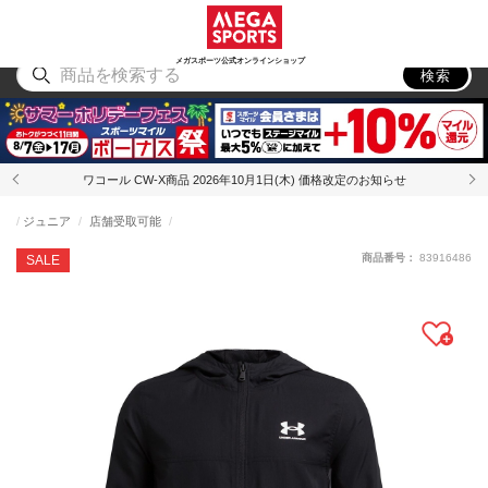
スポーツ
アウトドア
ブランド
アイテム
から探す
から探す
から探す
から探す
メガスポーツ公式オンラインショップ
検索
ワコール CW-X商品 2026年10月1日(木) 価格改定のお知らせ
ジュニア
店舗受取可能
商品番号：
83916486
SALE