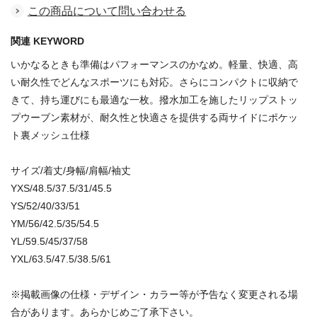
この商品について問い合わせる
関連 KEYWORD
いかなるときも準備はパフォーマンスのかなめ。軽量、快適、高
い耐久性でどんなスポーツにも対応。さらにコンパクトに収納で
きて、持ち運びにも最適な一枚。撥水加工を施したリップストッ
プウーブン素材が、耐久性と快適さを提供する両サイドにポケッ
ト裏メッシュ仕様
サイズ/着丈/身幅/肩幅/袖丈
YXS/48.5/37.5/31/45.5
YS/52/40/33/51
YM/56/42.5/35/54.5
YL/59.5/45/37/58
YXL/63.5/47.5/38.5/61
※掲載画像の仕様・デザイン・カラー等が予告なく変更される場
合があります。あらかじめご了承下さい。