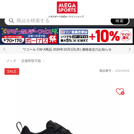
スポーツ
アウトドア
ブランド
アイテム
から探す
から探す
から探す
から探す
メガスポーツ公式オンラインショップ
検索
ワコール CW-X商品 2026年10月1日(木) 価格改定のお知らせ
メンズ
店舗受取可能
商品番号：
83920694
SALE