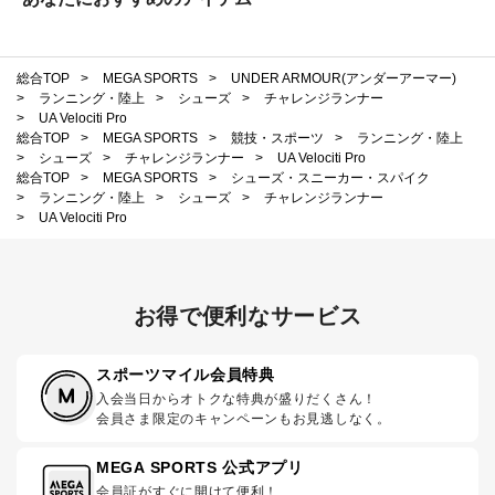
総合TOP
>
MEGA SPORTS
>
UNDER ARMOUR(アンダーアーマー)
>
ランニング・陸上
>
シューズ
>
チャレンジランナー
>
UA Velociti Pro
総合TOP
>
MEGA SPORTS
>
競技・スポーツ
>
ランニング・陸上
>
シューズ
>
チャレンジランナー
>
UA Velociti Pro
総合TOP
>
MEGA SPORTS
>
シューズ・スニーカー・スパイク
>
ランニング・陸上
>
シューズ
>
チャレンジランナー
>
UA Velociti Pro
お得で便利なサービス
スポーツマイル会員特典
入会当日からオトクな特典が盛りだくさん！
会員さま限定のキャンペーンもお見逃しなく。
MEGA SPORTS 公式アプリ
会員証がすぐに開けて便利！