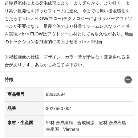
超臨界流体による発泡成形により、より柔らかく、より軽く、よ
り高い反発性を持ったフォームに進化、今までに無い接地感覚を
もたらす＜br＞FLOW(フロー)テクノロジーによりラバーアウトソ
ールが不要になり、足裏全体でより軽量でシームレスなライド感
を実現＜br＞FLOWはアウトソール材としても耐久性があり、地面
のトラクションを飛躍的に向上させる＜br＞D相当
※掲載画像の仕様・デザイン・カラー等が予告なく変更される場
合があります。あらかじめご了承下さい。
特徴
商品番号
83920694
品番
3027560 004
素材・生産国
甲材:合成繊維、合成樹脂 底材:合成樹脂
生産国：Vietnam