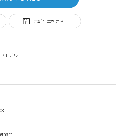
ードモデル
03
etnam