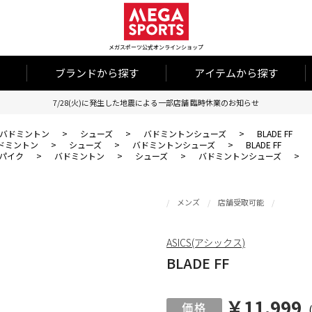
メガスポーツ公式オンラインショップ
ブランドから探す
アイテムから探す
7/28(火)に発生した地震による一部店舗 臨時休業のお知らせ
バドミントン
>
シューズ
>
バドミントンシューズ
>
BLADE FF
ドミントン
>
シューズ
>
バドミントンシューズ
>
BLADE FF
パイク
>
バドミントン
>
シューズ
>
バドミントンシューズ
>
メンズ
店舗受取可能
ASICS(アシックス)
BLADE FF
￥11,999