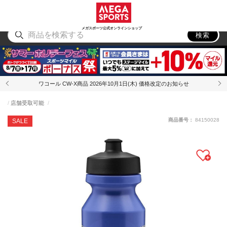
スポーツ
アウトドア
ブランド
アイテム
から探す
から探す
から探す
から探す
メガスポーツ公式オンラインショップ
検索
ワコール CW-X商品 2026年10月1日(木) 価格改定のお知らせ
店舗受取可能
商品番号：
84150028
SALE