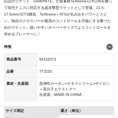
伝説のラケット「GRAPHITE」が新素材TeXtreme×ZYLONを纏っ
て現代テニスに対応する超攻撃型ラケットとして登場。21.5-
17.5mmのCTS構造、TeXtreme＋ATSが生み出すパワーとスピ
ン。独自のクロスバーが最高のコントロールを可能にする勝つた
めのラケット。扱いやすいオーバーサイズでよりコントロールを
求めるプレーヤーに！
特徴
商品番号
84152073
品番
7TJ225
素材・生産国
高弾性カーボン+テキストリーム×ザイロン
＋高分子エラストマー
生産国：MADE IN CHINA
サイズ表記
重さ（単位）