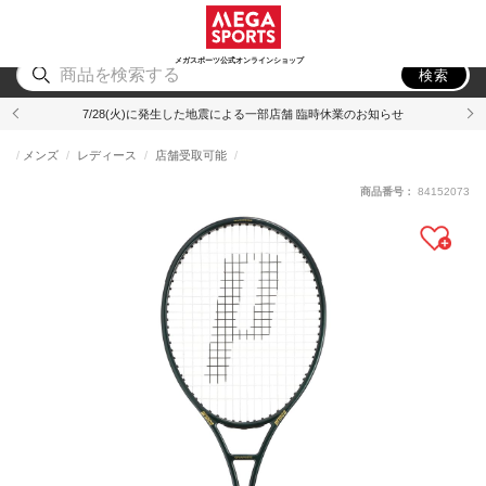
スポーツ
アウトドア
ブランド
アイテム
から探す
から探す
から探す
から探す
メガスポーツ公式オンラインショップ
検索
7/28(火)に発生した地震による一部店舗 臨時休業のお知らせ
メンズ
レディース
店舗受取可能
商品番号：
84152073