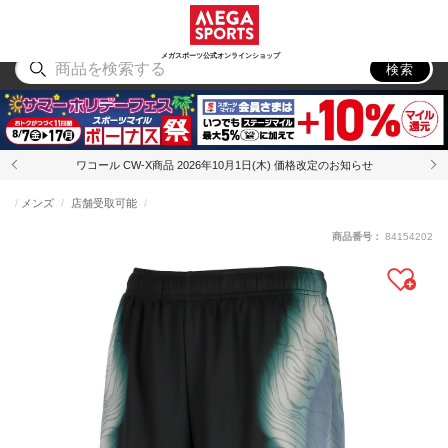
スポーツ
アウトドア
ブランド
アイテム
から探す
から探す
から探す
から探す
メガスポーツ公式オンラインショップ
検索
ワコール CW-X商品 2026年10月1日(木) 価格改定のお知らせ
メンズ
店舗受取可能
商品番号：
84154202