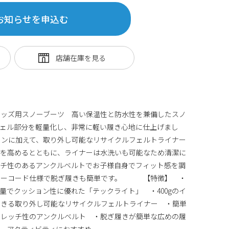
お知らせを申込む
キッズ用スノーブーツ 高い保温性と防水性を兼備したスノ
ェル部分を軽量化し、非常に軽い履き心地に仕上げまし
ョンに加えて、取り外し可能なリサイクルフェルトライナー
力を高めるとともに、ライナーは水洗いも可能なため清潔に
ッチ性のあるアンクルベルトでお子様自身でフィット感を調
ローコード仕様で脱ぎ履きも簡単です。 【特徴】 ・
量でクッション性に優れた「テックライト」 ・400gのイ
できる取り外し可能なリサイクルフェルトライナー ・簡単
トレッチ性のアンクルベルト ・脱ぎ履きが簡単な広めの履
ーアクティビティにおすすめ