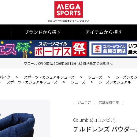
メガスポーツ公式オンラインショップ
ブランドから探す
アイテムから探す
ワコール CW-X商品 2026年10月1日(木) 価格改定のお知らせ
パイク
>
スポーツ・カジュアルシューズ
>
シューズ
>
シーズンカ
>
スポーツ・カジュアルシューズ
>
シューズ
>
シーズンカジュアル
ジュニア
店舗受取可能
Columbia(コロンビア)
チルドレンズ パウダー