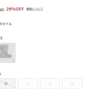
29
％OFF
価格について
込)
25マイル
cy
ら
15
8
9
10