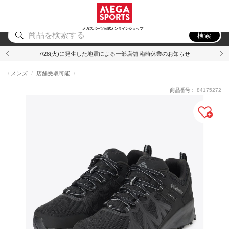
スポーツ
アウトドア
ブランド
アイテム
から探す
から探す
から探す
から探す
メガスポーツ公式オンラインショップ
検索
7/28(火)に発生した地震による一部店舗 臨時休業のお知らせ
メンズ
店舗受取可能
商品番号：
84175272