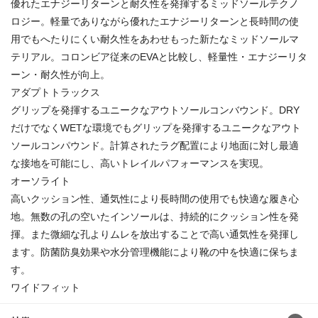
優れたエナジーリターンと耐久性を発揮するミッドソールテクノ
ロジー。軽量でありながら優れたエナジーリターンと長時間の使
用でもへたりにくい耐久性をあわせもった新たなミッドソールマ
テリアル。コロンビア従来のEVAと比較し、軽量性・エナジーリタ
ーン・耐久性が向上。
アダプトトラックス
グリップを発揮するユニークなアウトソールコンバウンド。DRY
だけでなくWETな環境でもグリップを発揮するユニークなアウト
ソールコンパウンド。計算されたラグ配置により地面に対し最適
な接地を可能にし、高いトレイルパフォーマンスを実現。
オーソライト
高いクッション性、通気性により長時間の使用でも快適な履き心
地。無数の孔の空いたインソールは、持続的にクッション性を発
揮。また微細な孔よりムレを放出することで高い通気性を発揮し
ます。防菌防臭効果や水分管理機能により靴の中を快適に保ちま
す。
ワイドフィット