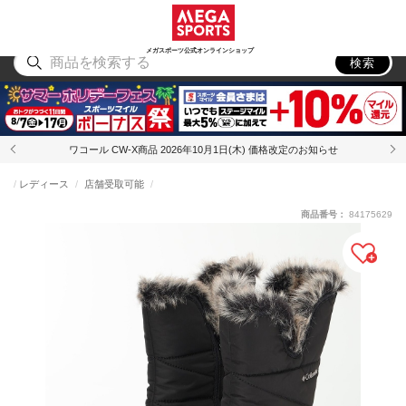
スポーツ
アウトドア
ブランド
アイテム
から探す
から探す
から探す
から探す
メガスポーツ公式オンラインショップ
検索
ワコール CW-X商品 2026年10月1日(木) 価格改定のお知らせ
レディース
店舗受取可能
商品番号：
84175629