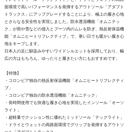
面環境で高いパフォーマンスを発揮するアウトソール「アダプト
トラックス」にアップグレードすることにより、極上の履き心地
とさらなる安全性を実現しました。防水透湿機能「オムニテッ
ク」が雨や雪などの侵入とブーツ内のムレを防ぎ、熱反射保温機
能「オムニヒートリフレクティブ」で、寒い日でも暖かい履き心
地をキープします。
日本人の足に馴染みやすいワイドシルエットを採用しており、幅
広の方はもちろん、ゆったりと履きたい方にもおすすめです。
【特徴】
・コロンビア独自の熱反射保温機能「オムニヒートリフレクティ
ブ」
・コロンビア独自の防水透湿機能「オムニテック」
・長時間使用でも快適な履き心地を実現したインソール「オーソ
ライト」
・超軽量でクッション性に優れたミッドソール「テックライト」
・ドライとウェットの両路面環境でグリップを発揮するアウトソ
ール「アダプトトラックス」