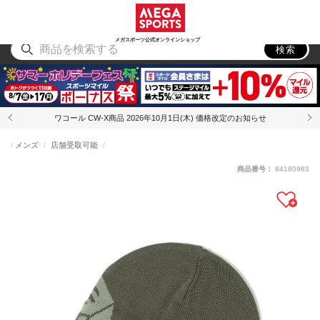
スポーツ
アウトドア
ブランド
アイテム
から探す
から探す
から探す
から探す
メガスポーツ公式オンラインショップ
検索
ワコール CW-X商品 2026年10月1日(木) 価格改定のお知らせ
メンズ
店舗受取可能
商品番号：
84180983