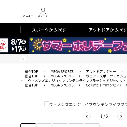
メニュー
ログイン
スポーツから探す
アウトドアから探す
総合TOP
>
MEGA SPORTS
>
アウトドアレジャー
>
総合TOP
>
MEGA SPORTS
>
ウェア・スポーツ・カジュ
>
ウィメンズエンジョイマウンテンライフブラッシュドジャケット
総合TOP
>
MEGA SPORTS
>
Columbia(コロンビア)
1 / 5