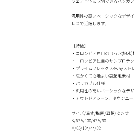
ウェア本体に収納できるパッカ
汎用性の高いベーシックなデザイ
レスで活躍します。
【特徴】
・コロンビア独自のはっ水(撥水
・コロンビア独自のサンプロテク
・プライムフレックス4wayス
・暖かくて心地よい裏起毛素材
・パッカブル仕様
・汎用性の高いベーシックなデ
・アウトドアシーン、タウンユー
サイズ/着丈/胸囲/肩幅/ゆき丈
S/62.5/100/42.5/80
M/65/104/44/82