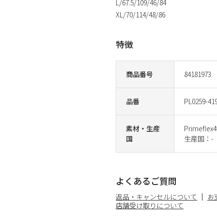
L/67.5/109/46/84
XL/70/114/48/86
特徴
商品番号
84181973
品番
PL0259-41
素材・生産
Primef
国
生産国：-
よくあるご質問
返品・キャンセルについて
お
店舗受け取りについて