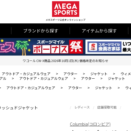
メガスポーツ公式オンラインショップ
ブランドから探す
アイテムから探す
ワコール CW-X商品 2026年10月1日(木) 価格改定のお知らせ
アウトドア・カジュアルウェア
>
アウター
>
ジャケット
>
ウィメ
アル
>
アウトドア・カジュアルウェア
>
アウター
>
ジャケット
>
アウトドア・カジュアルウェア
>
アウター
>
ジャケット
>
ウ
レディース
店舗受取可能
Columbia(コロンビア)