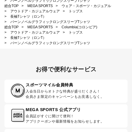
>
バーンノベルグラフィックロングスリーブTシャツ
総合TOP
>
MEGA SPORTS
>
ウェア・スポーツ・カジュアル
>
アウトドア・カジュアルウェア
>
トップス
>
長袖Tシャツ（ロンT）
>
バーンノベルグラフィックロングスリーブTシャツ
総合TOP
>
MEGA SPORTS
>
Columbia(コロンビア)
>
アウトドア・カジュアルウェア
>
トップス
>
長袖Tシャツ（ロンT）
>
バーンノベルグラフィックロングスリーブTシャツ
お得で便利なサービス
スポーツマイル会員特典
入会当日からオトクな特典が盛りだくさん！
会員さま限定のキャンペーンもお見逃しなく。
MEGA SPORTS 公式アプリ
会員証がすぐに開けて便利！
アプリクーポンや最新情報をお知らせします。