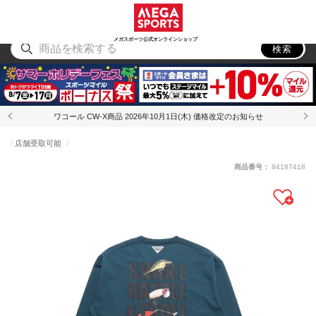
スポーツ
アウトドア
ブランド
アイテム
から探す
から探す
から探す
から探す
メガスポーツ公式オンラインショップ
検索
ワコール CW-X商品 2026年10月1日(木) 価格改定のお知らせ
店舗受取可能
商品番号：
84187418