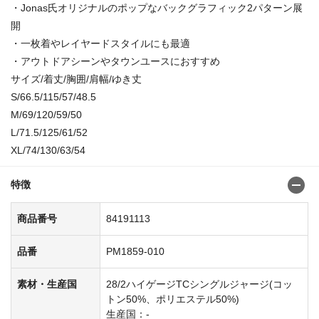
・Jonas氏オリジナルのポップなバックグラフィック2パターン展
開
・一枚着やレイヤードスタイルにも最適
・アウトドアシーンやタウンユースにおすすめ
サイズ/着丈/胸囲/肩幅/ゆき丈
S/66.5/115/57/48.5
M/69/120/59/50
L/71.5/125/61/52
XL/74/130/63/54
特徴
商品番号
84191113
品番
PM1859-010
素材・生産国
28/2ハイゲージTCシングルジャージ(コッ
トン50%、ポリエステル50%)
生産国：-