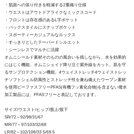
・肌面への張り付きを軽減する2重織り仕様
・ウエストはアウトドアライクなミックスコード
・フロントは存在感のあるL字ポケット
・バックスタイルにスナップポケット
・スポーティーカジュアルなルックス
・すっきりとしたテーパードシルエット
・シーンレスでマルチに活躍
オムニシールド素材そのものの風合いを残しながら、水を効果的
にはじく機能。オムニシェイド降り注ぐ紫外線をカット。肌を守
るサンプロテクション機能。4ウェイストレッチ4ウェイストレッ
チソフトシェル防風性とストレッチ性を兼ね備えたウーブン素材
を使用ピーファスフリーPFAS(有機フッ素化合物)を含まない撥水
加工製品には、PFASフリーと表記しております。
サイズ/ウエスト/ヒップ/股上/股下
SR/72～92/98/31/67
MR/77～97/103/32/68
LR/82～102/108/33.5/69.5