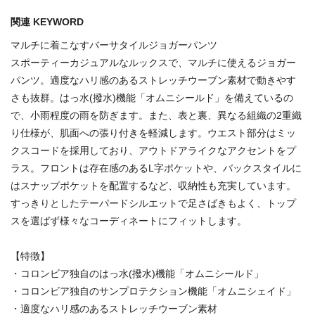
関連 KEYWORD
マルチに着こなすバーサタイルジョガーパンツ
スポーティーカジュアルなルックスで、マルチに使えるジョガー
パンツ。適度なハリ感のあるストレッチウーブン素材で動きやす
さも抜群。はっ水(撥水)機能「オムニシールド」を備えているの
で、小雨程度の雨を防ぎます。また、表と裏、異なる組織の2重織
り仕様が、肌面への張り付きを軽減します。ウエスト部分はミッ
クスコードを採用しており、アウトドアライクなアクセントをプ
ラス。フロントは存在感のあるL字ポケットや、バックスタイルに
はスナップポケットを配置するなど、収納性も充実しています。
すっきりとしたテーパードシルエットで足さばきもよく、トップ
スを選ばず様々なコーディネートにフィットします。
【特徴】
・コロンビア独自のはっ水(撥水)機能「オムニシールド」
・コロンビア独自のサンプロテクション機能「オムニシェイド」
・適度なハリ感のあるストレッチウーブン素材