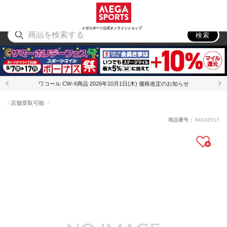
スポーツ
アウトドア
ブランド
アイテム
から探す
から探す
から探す
から探す
メガスポーツ公式オンラインショップ
検索
ワコール CW-X商品 2026年10月1日(木) 価格改定のお知らせ
店舗受取可能
商品番号：
84192517