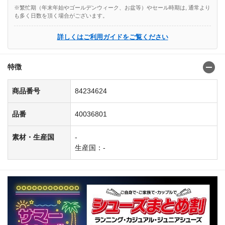
※繁忙期（年末年始やゴールデンウィーク、お盆等）やセール時期は, 通常より
も多く日数を頂く場合がございます。
詳しくはご利用ガイドをご覧ください
特徴
商品番号
84234624
品番
40036801
素材・生産国
-
生産国：-