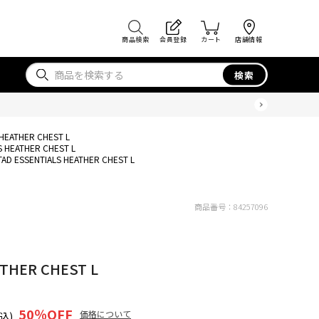
商品検索
会員登録
カート
店舗情報
検索
 HEATHER CHEST L
S HEATHER CHEST L
TAD ESSENTIALS HEATHER CHEST L
商品番号：
84257096
THER CHEST L
50
％OFF
価格について
込)