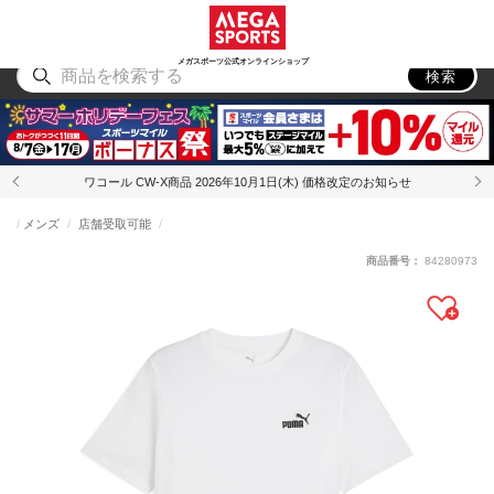
スポーツ
アウトドア
ブランド
アイテム
から探す
から探す
から探す
から探す
メガスポーツ公式オンラインショップ
検索
ワコール CW-X商品 2026年10月1日(木) 価格改定のお知らせ
メンズ
店舗受取可能
商品番号：
84280973