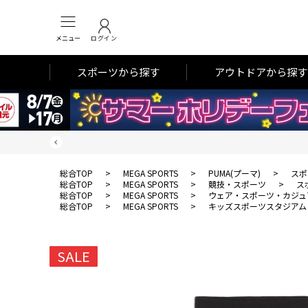
メニュー
ログイン
スポーツから探す
アウトドアから探す
総合TOP
>
MEGA SPORTS
>
PUMA(プーマ)
>
スポ
総合TOP
>
MEGA SPORTS
>
競技・スポーツ
>
ス
総合TOP
>
MEGA SPORTS
>
ウェア・スポーツ・カジュ
総合TOP
>
MEGA SPORTS
>
キッズスポーツスタジアム
SALE