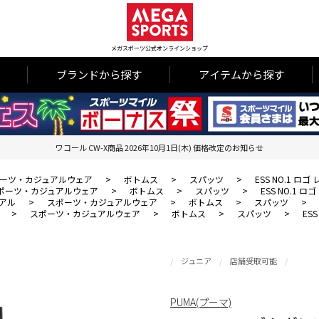
メガスポーツ公式オンラインショップ
ブランドから探す
アイテムから探す
ワコール CW-X商品 2026年10月1日(木) 価格改定のお知らせ
ーツ・カジュアルウェア
>
ボトムス
>
スパッツ
>
ESS NO.1 ロゴ
ポーツ・カジュアルウェア
>
ボトムス
>
スパッツ
>
ESS NO.1 ロ
アル
>
スポーツ・カジュアルウェア
>
ボトムス
>
スパッツ
>
>
スポーツ・カジュアルウェア
>
ボトムス
>
スパッツ
>
ES
ジュニア
店舗受取可能
PUMA(プーマ)