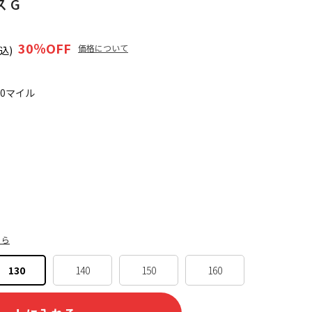
ス G
30
％OFF
価格について
込)
30マイル
ちら
130
140
150
160