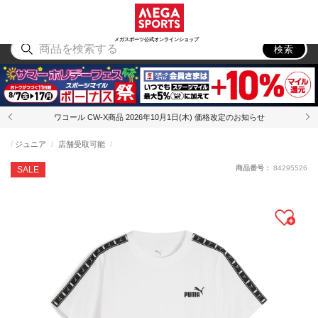
スポーツ
アウトドア
ブランド
アイテム
から探す
から探す
から探す
から探す
メガスポーツ公式オンラインショップ
検索
ワコール CW-X商品 2026年10月1日(木) 価格改定のお知らせ
ジュニア
店舗受取可能
商品番号：
84295526
SALE