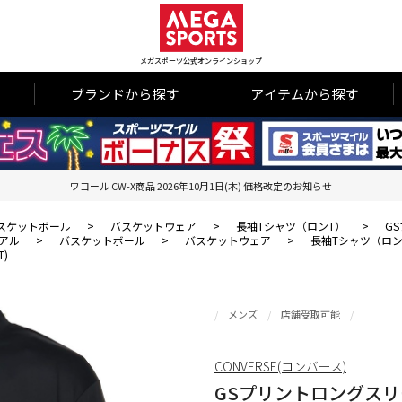
メガスポーツ公式オンラインショップ
ブランドから探す
アイテムから探す
ワコール CW-X商品 2026年10月1日(木) 価格改定のお知らせ
スケットボール
>
バスケットウェア
>
長袖Tシャツ（ロンT）
>
GS
アル
>
バスケットボール
>
バスケットウェア
>
長袖Tシャツ（ロン
T)
メンズ
店舗受取可能
CONVERSE(コンバース)
GSプリントロングスリーブシ