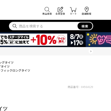
商品検索
会員登録
カート
店舗情報
検索
ングタイツ
グタイツ
ラフィックロングタイツ
商品番号：
84564129
イツ