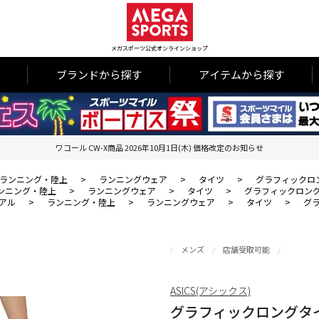
メガスポーツ公式オンラインショップ
ブランドから探す
アイテムから探す
ワコール CW-X商品 2026年10月1日(木) 価格改定のお知らせ
ランニング・陸上
>
ランニングウェア
>
タイツ
>
グラフィックロ
ンニング・陸上
>
ランニングウェア
>
タイツ
>
グラフィックロン
アル
>
ランニング・陸上
>
ランニングウェア
>
タイツ
>
グ
メンズ
店舗受取可能
ASICS(アシックス)
グラフィックロングタ