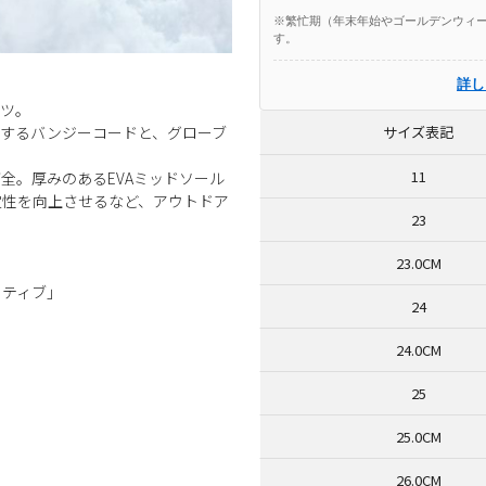
※繁忙期（年末年始やゴールデンウィー
す。
詳し
ーツ。
定するバンジーコードと、グローブ
サイズ表記
11
全。厚みのあるEVAミッドソール
定性を向上させるなど、アウトドア
23
23.0CM
クティブ」
24
24.0CM
25
25.0CM
26.0CM