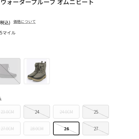
 ウォータープルーフ オムニヒート
価格について
(税込)
55マイル
ら
23.0CM
24
24.0CM
25
27.0CM
28.0CM
26
27