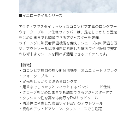
■イエローテイルシリーズ
アクティブでスタイリッシュなコロンビア定番のロングブ
ウォータープルーフ仕様のアッパーは、足をしっかりと固
をはめたままでも調整できるアジャスターを装備。
ライニングに熱反射保温機能を備え、シューズ内の保温も万
や、アウトソールは防滑性に考慮した底面ワイド設計で安
から街中までシーンを問わず活躍できるアイテムです。
【特徴】
・コロンビア独自の熱反射保温機能「オムニヒートリフレ
・ウォータープルーフ
・足元をしっかりと温めるロング丈
・足首までしっかりとフィットするバンジーコード仕様
・グローブをはめたままでも調整できるアジャスター付き
・クッション性を高める肉厚なEVAミッドソール
・防滑性に考慮した底面ワイド設計のアウトソール
・真冬のアウトドアシーン、タウンユースでも活躍