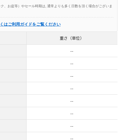
ク、お盆等）やセール時期は, 通常よりも多く日数を頂く場合がございま
くはご利用ガイドをご覧ください
重さ（単位）
--
--
--
--
--
--
--
--