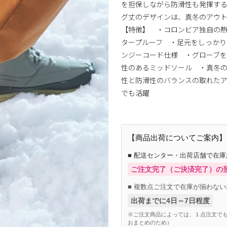
を担保しながら防滑性も発揮す
グ丈のデザインは、真冬のア
【特徴】 ・コロンビア独自の
タープルーフ ・足元をしっか
ンジーコード仕様 ・グローブを
性のあるミッドソール ・真冬の
性と防滑性のバランスの取れたア
でも活躍
【商品出荷についてご案内】
■ 配送センター・出荷店舗で在
ご注文完了（ご決済完了）の
■ 複数点ご注文で在庫が揃わない
出荷までに4日～7日程度
※ご注文商品によっては、１点注文でも
おまとめのため）