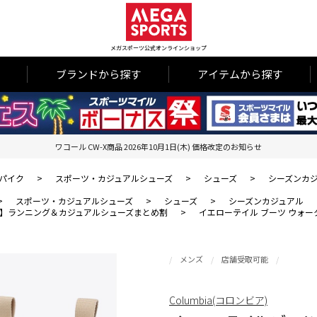
メガスポーツ公式オンラインショップ
ブランドから探す
アイテムから探す
ワコール CW-X商品 2026年10月1日(木) 価格改定のお知らせ
パイク
>
スポーツ・カジュアルシューズ
>
シューズ
>
シーズンカ
>
スポーツ・カジュアルシューズ
>
シューズ
>
シーズンカジュアル
】ランニング＆カジュアルシューズまとめ割
>
イエローテイル ブーツ ウォー
メンズ
店舗受取可能
Columbia(コロンビア)