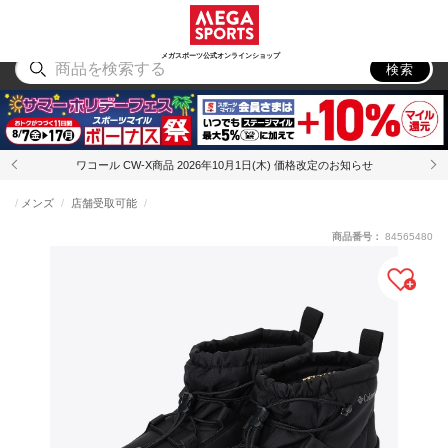
スポーツ
アウトドア
ブランド
アイテム
から探す
から探す
から探す
から探す
メガスポーツ公式オンラインショップ
検索
ワコール CW-X商品 2026年10月1日(木) 価格改定のお知らせ
メンズ
店舗受取可能
商品番号：
84565480