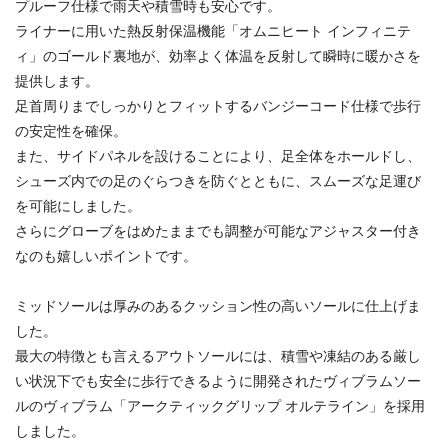
プルーフ仕様で雨天や積雪時も安心です。
ライナーに用いた熱反射保温機能「オムニヒート インフィニテ
ィ」のゴールド裏地が、効率よく体温を反射して瞬時に暖かさを
提供します。
足首周りまでしっかりとフィットするバンジーコード仕様で歩行
の安定性を確保。
また、サイドパネルを設けることにより、足全体をホールドし、
シューズ内での足のぐらつきを防ぐとともに、スムーズな足運び
を可能にしました。
さらにグローブをはめたままでも調整が可能なアジャスター付き
なのも嬉しいポイントです。
ミッドソールは厚みのあるクッション性の高いソールに仕上げま
した。
最大の特徴とも言えるアウトソールには、積雪や凍結のある厳し
い状況下でも安全に歩行できるように開発されたヴィブラムソー
ルのヴィブラム「アークティックグリップ オルテライン」を採用
しました。